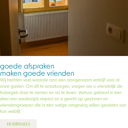
goede afspraken
maken goede vrienden
Wij hechten veel waarde aan een aangenaam verblijf voor al
onze gasten. Om dit te waarborgen, vragen we u vriendelijk de
huisregels door te nemen en na te leven. Verhuur gebeurt in een
sfeer van wederzijds respect en is gericht op gezinnen en
vriendengroepen die in een rustige omgeving willen genieten van
hun verblijf.
HUISREGELS