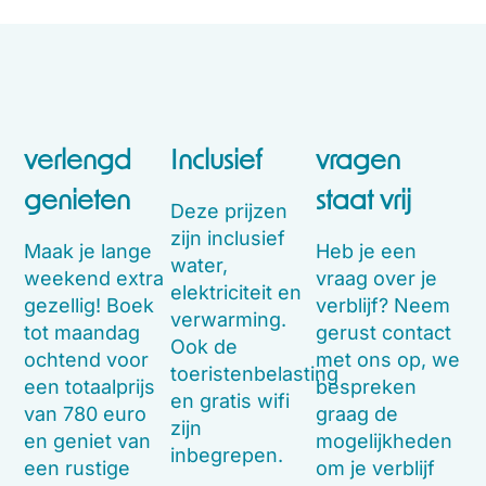
verlengd
Inclusief
vragen
genieten
staat vrij
Deze prijzen
zijn inclusief
Maak je lange
Heb je een
water,
weekend extra
vraag over je
elektriciteit en
gezellig! Boek
verblijf? Neem
verwarming.
tot maandag
gerust contact
Ook de
ochtend voor
met ons op, we
toeristenbelasting
een totaalprijs
bespreken
en gratis wifi
van 780 euro
graag de
zijn
en geniet van
mogelijkheden
inbegrepen.
een rustige
om je verblijf